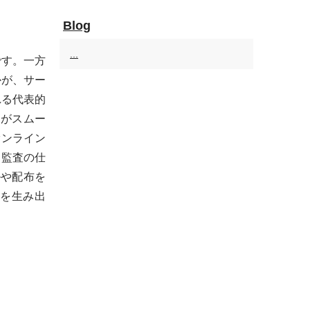
Blog
...
です。一方
かが、サー
れる代表的
イがスムー
オンライン
と監査の仕
ルや配布を
値列を生み出